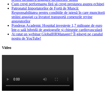
Cum crești performanța fără să crești presiunea asupra echipei
Patronatul Importatorilor de Forţă de Muncă:
Responsabilitatea pentru condiţiile de igienă în care muncitorii
străini angajaţi ca livratori transportă comenzile revine
angajatorilor
Ponderas Academic Hospital investește 1,7 milioane de euro
într-o sală hibridă de angiografie și chirurgie cardiovasculară
Ai ratat un webinar GlobalHRManager? Îl găsești pe canalul
nostru de YouTube!
Video