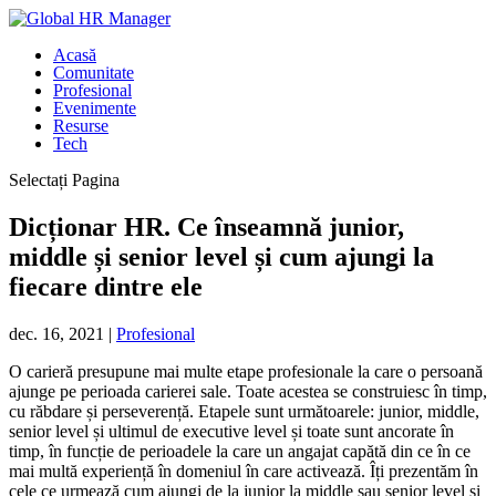
Acasă
Comunitate
Profesional
Evenimente
Resurse
Tech
Selectați Pagina
Dicționar HR. Ce înseamnă junior,
middle și senior level și cum ajungi la
fiecare dintre ele
dec. 16, 2021
|
Profesional
O carieră presupune mai multe etape profesionale la care o persoană
ajunge pe perioada carierei sale. Toate acestea se construiesc în timp,
cu răbdare și perseverență. Etapele sunt următoarele: junior, middle,
senior level și ultimul de executive level și toate sunt ancorate în
timp, în funcție de perioadele la care un angajat capătă din ce în ce
mai multă experiență în domeniul în care activează. Îți prezentăm în
cele ce urmează cum ajungi de la junior la middle sau senior level și