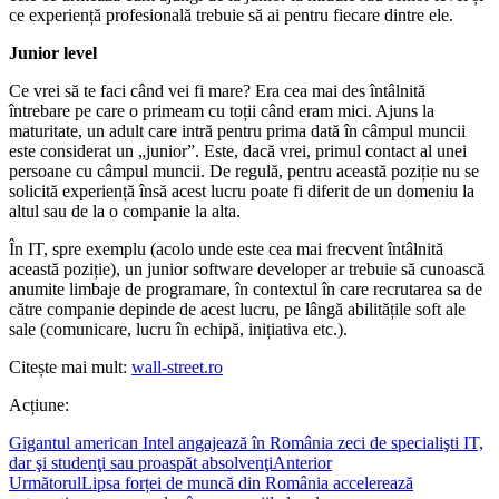
ce experiență profesională trebuie să ai pentru fiecare dintre ele.
Junior level
Ce vrei să te faci când vei fi mare? Era cea mai des întâlnită
întrebare pe care o primeam cu toții când eram mici. Ajuns la
maturitate, un adult care intră pentru prima dată în câmpul muncii
este considerat un „junior”. Este, dacă vrei, primul contact al unei
persoane cu câmpul muncii. De regulă, pentru această poziție nu se
solicită experiență însă acest lucru poate fi diferit de un domeniu la
altul sau de la o companie la alta.
În IT, spre exemplu (acolo unde este cea mai frecvent întâlnită
această poziție), un junior software developer ar trebuie să cunoască
anumite limbaje de programare, în contextul în care recrutarea sa de
către companie depinde de acest lucru, pe lângă abilitățile soft ale
sale (comunicare, lucru în echipă, inițiativa etc.).
Citește mai mult:
wall-street.ro
Acțiune:
Gigantul american Intel angajează în România zeci de specialişti IT,
dar şi studenţi sau proaspăt absolvenţi
Anterior
Următorul
Lipsa forței de muncă din România accelerează