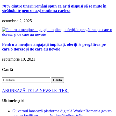
70% dintre tinerii români spun că ar fi dispuși să se mute în
străinătate pentru a-și continua cariera
octombrie 2, 2025
Pentru a menține angajații implicați, oferiți-le pregătirea pe
care o doresc și de care au nevoie
septembrie 10, 2021
Caută
Caută
după:
ABONEAZĂ-TE LA NEWSLETTER!
Ultimele știri
Guvernul lansează platforma digitală WorkinRomania.gov.ro
pentru facilitarea angajării lucrătorilor străini