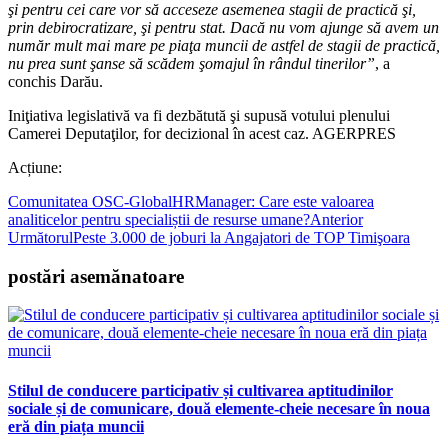
şi pentru cei care vor să acceseze asemenea stagii de practică şi,
prin debirocratizare, şi pentru stat. Dacă nu vom ajunge să avem un
număr mult mai mare pe piaţa muncii de astfel de stagii de practică,
nu prea sunt şanse să scădem şomajul în rândul tinerilor”
, a
conchis Darău.
Iniţiativa legislativă va fi dezbătută şi supusă votului plenului
Camerei Deputaţilor, for decizional în acest caz. AGERPRES
Acțiune:
Comunitatea OSC-GlobalHRManager: Care este valoarea
analiticelor pentru specialiștii de resurse umane?
Anterior
Următorul
Peste 3.000 de joburi la Angajatori de TOP Timişoara
postări asemănatoare
Stilul de conducere participativ și cultivarea aptitudinilor
sociale și de comunicare, două elemente-cheie necesare în noua
eră din piața muncii