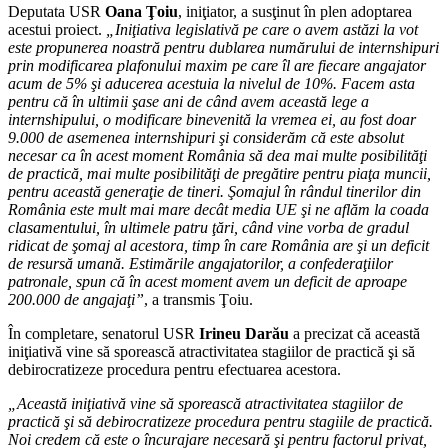
Deputata USR
Oana Ţoiu
, iniţiator, a susţinut în plen adoptarea
acestui proiect.
„Iniţiativa legislativă pe care o avem astăzi la vot
este propunerea noastră pentru dublarea numărului de internshipuri
prin modificarea plafonului maxim pe care îl are fiecare angajator
acum de 5% şi aducerea acestuia la nivelul de 10%. Facem asta
pentru că în ultimii şase ani de când avem această lege a
internshipului, o modificare binevenită la vremea ei, au fost doar
9.000 de asemenea internshipuri şi considerăm că este absolut
necesar ca în acest moment România să dea mai multe posibilităţi
de practică, mai multe posibilităţi de pregătire pentru piaţa muncii,
pentru această generaţie de tineri. Şomajul în rândul tinerilor din
România este mult mai mare decât media UE şi ne aflăm la coada
clasamentului, în ultimele patru ţări, când vine vorba de gradul
ridicat de şomaj al acestora, timp în care România are şi un deficit
de resursă umană. Estimările angajatorilor, a confederaţiilor
patronale, spun că în acest moment avem un deficit de aproape
200.000 de angajaţi”
, a transmis Ţoiu.
În completare, senatorul USR
Irineu Darău
a precizat că această
iniţiativă vine să sporească atractivitatea stagiilor de practică şi să
debirocratizeze procedura pentru efectuarea acestora.
„Această iniţiativă vine să sporească atractivitatea stagiilor de
practică şi să debirocratizeze
procedura pentru stagiile de practică.
Noi credem că este o încurajare necesară şi pentru factorul
privat,