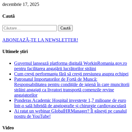
decembrie 17, 2025
Caută
Caută
după:
ABONEAZĂ-TE LA NEWSLETTER!
Ultimele știri
Guvernul lansează platforma digitală WorkinRomania.gov.ro
pentru facilitarea angajării lucrătorilor străini
Cum crești performanța fără să crești presiunea asupra echipei
Patronatul Importatorilor de Forţă de Muncă:
Responsabilitatea pentru condiţiile de igienă în care muncitorii
străini angajaţi ca livratori transportă comenzile revine
angajatorilor
Ponderas Academic Hospital investește 1,7 milioane de euro
într-o sală hibridă de angiografie și chirurgie cardiovasculară
Ai ratat un webinar GlobalHRManager? Îl găsești pe canalul
nostru de YouTube!
Video