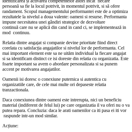
identificarea și activarea competentelor astfel incat fiecare
persoană sa fie la locul potrivit, in momentul potrivit, si să ofere
randament. Scopul managementului performantei este de a optimiza
rezultatele la nivelul a doua valente: oameni si resurse. Performanta
impune necesitatea unei gândiri strategice de dezvoltare
continuă care nu se aplică din cand in cand ci, se implementează in
mod continuu.
Relatia dintre angajat si companie devine prioritate fiind direct
corelata cu satisfacția angajatilor si nivelul lor de performanta. Cel
mai important element este sa ne uităm individual la fiecare angajat
si sa identificam distinct ce isi doreste din relatia cu organizatia. Este
foarte important sa avem o abordare personalizata si sa punem
accent pe motivarea angajatilor.
Oamenii isi doresc o conexiune puternica si autentica cu
organizatiile care, de cele mai multe ori depaseste relatia
tranzactionala.
Daca conexiunea dintre oameni este intrerupta, nici un beneficiu
material (indiferent de felul lui) pe care organizatia il va oferi nu o va
putea repara. Concluzia: daca le arati oamenilor ca iti pasa ei iti vor
raspunde intr-un mod similar.
Acțiune: