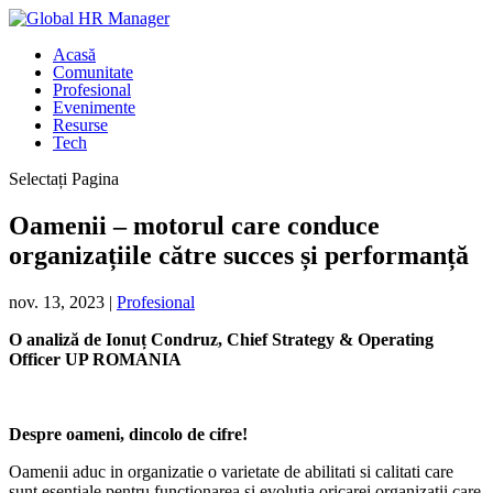
Acasă
Comunitate
Profesional
Evenimente
Resurse
Tech
Selectați Pagina
Oamenii – motorul care conduce
organizațiile către succes și performanță
nov. 13, 2023
|
Profesional
O analiză de Ionuț Condruz, Chief Strategy & Operating
Officer UP ROMANIA
Despre oameni, dincolo de cifre!
Oamenii aduc in organizatie o varietate de abilitati si calitati care
sunt esentiale pentru functionarea si evolutia oricarei organizatii care