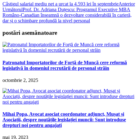
Câştigul salarial mediu net a urcat la 4.593 lei în septembrie
Anterior
Următorul
Prof. Dr. Adriana Duțescu: Programul Executive MBA
Româno-Canadian înseamnă o dezvoltare considerabilă în carieră,
dar și o schimbare profundă la nivel personal
postări asemănatoare
Patronatul Importatorilor de Forță de Muncă cere reformă
legislativă în domeniul recrutării de personal străin
octombrie 2, 2025
Mihai Popa, Avocat asociat coordonator adjunct, Mușat și
Asociații, despre noutățile legislației muncii: Sunt introduse
drepturi noi pentru angajați
mai 19, 2023