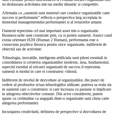
isi desfasoara activitatea intr-un mediu dinamic si competitiv.
Afirmatia ca „oamenii sunt motorul care conduce organizatiile catre
success si performanta” reflecta o perspectiva larg acceptata in
domeniul managementului performantei si al resurselor umane.
Oamenii reprezinta cel mai important asset intr-o organizatie.
Business-urile sunt construite prin, cu si pentru oamenii. Atunci cand
exista orientare H2H (Human 2 Human), performanta este o
consecinta pozitiva fireasca pentru orice organizatie, indiferent de
obiectul sau de activitate.
Tehnologia, inovatiile, inteligenta artificiala sunt piloni esentiali in
consolidarea si cresterea organizatiilor moderne, insa, fundamentul,
aspectul esential al oricarei organizatii de success il reprezinta
oamenii si modul in care ei construiesc viitorul.
Indiferent de nivelul de dezvoltare al organizatiilor, din punct de
vedere al produselor si/sau tehnologiilor utilizate, puterea sa reala sta
in oamenii care o construiesc si care lucreaza cu pasiune si implicare
in atingerea obiectivelor comune. Din acest considerent, putem
spune cu certitudine ca angajatii dintr-o organizatie sunt cheia catre
atingerea performantei.
Incurajarea creativitatii, definirea de perspective si dezvoltarea de