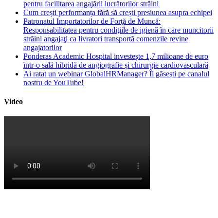
pentru facilitarea angajării lucrătorilor străini
Cum crești performanța fără să crești presiunea asupra echipei
Patronatul Importatorilor de Forţă de Muncă:
Responsabilitatea pentru condiţiile de igienă în care muncitorii
străini angajaţi ca livratori transportă comenzile revine
angajatorilor
Ponderas Academic Hospital investește 1,7 milioane de euro
într-o sală hibridă de angiografie și chirurgie cardiovasculară
Ai ratat un webinar GlobalHRManager? Îl găsești pe canalul
nostru de YouTube!
Video