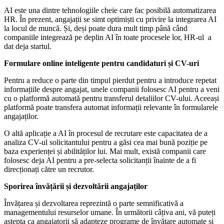
AI este una dintre tehnologiile cheie care fac posibilă automatizarea
HR. În prezent, angajații se simt optimiști cu privire la integrarea AI
la locul de muncă. Și, deși poate dura mult timp până când
companiile integrează pe deplin AI în toate procesele lor, HR-ul a
dat deja startul.
Formulare online inteligente pentru candidaturi și CV-uri
Pentru a reduce o parte din timpul pierdut pentru a introduce repetat
informațiile despre angajat, unele companii folosesc AI pentru a veni
cu o platformă automată pentru transferul detaliilor CV-ului. Aceeași
platformă poate transfera automat informații relevante în formularele
angajaților.
O altă aplicație a AI în procesul de recrutare este capacitatea de a
analiza CV-ul solicitantului pentru a găsi cea mai bună poziție pe
baza experienței și abilităților lui. Mai mult, există companii care
folosesc deja AI pentru a pre-selecta solicitanții înainte de a fi
direcționați către un recrutor.
Sporirea învățării și dezvoltării angajaților
Învățarea și dezvoltarea reprezintă o parte semnificativă a
managementului resurselor umane. În următorii câțiva ani, vă puteți
aștepta ca angajatorii să adapteze programe de învățare automate și