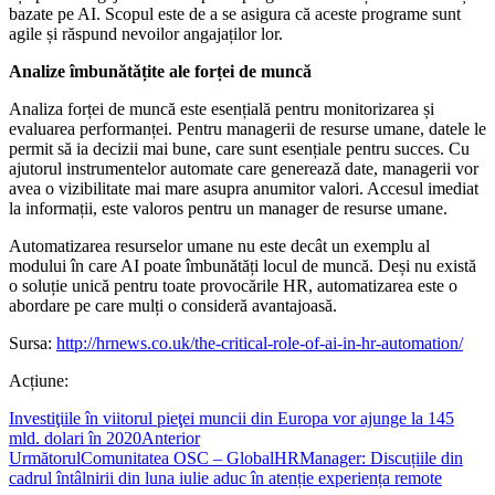
bazate pe AI. Scopul este de a se asigura că aceste programe sunt
agile și răspund nevoilor angajaților lor.
Analize îmbunătățite ale forței de muncă
Analiza forței de muncă este esențială pentru monitorizarea și
evaluarea performanței. Pentru managerii de resurse umane, datele le
permit să ia decizii mai bune, care sunt esențiale pentru succes. Cu
ajutorul instrumentelor automate care generează date, managerii vor
avea o vizibilitate mai mare asupra anumitor valori. Accesul imediat
la informații, este valoros pentru un manager de resurse umane.
Automatizarea resurselor umane nu este decât un exemplu al
modului în care AI poate îmbunătăți locul de muncă. Deși nu există
o soluție unică pentru toate provocările HR, automatizarea este o
abordare pe care mulți o consideră avantajoasă.
Sursa:
http://hrnews.co.uk/the-critical-role-of-ai-in-hr-automation/
Acțiune:
Investiţiile în viitorul pieţei muncii din Europa vor ajunge la 145
mld. dolari în 2020
Anterior
Următorul
Comunitatea OSC – GlobalHRManager: Discuțiile din
cadrul întâlnirii din luna iulie aduc în atenție experiența remote