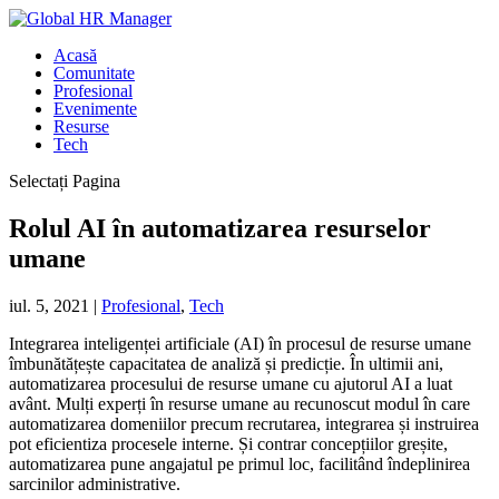
Acasă
Comunitate
Profesional
Evenimente
Resurse
Tech
Selectați Pagina
Rolul AI în automatizarea resurselor
umane
iul. 5, 2021
|
Profesional
,
Tech
Integrarea inteligenței artificiale (AI) în procesul de resurse umane
îmbunătățește capacitatea de analiză și predicție. În ultimii ani,
automatizarea procesului de resurse umane cu ajutorul AI a luat
avânt. Mulți experți în resurse umane au recunoscut modul în care
automatizarea domeniilor precum recrutarea, integrarea și instruirea
pot eficientiza procesele interne. Și contrar concepțiilor greșite,
automatizarea pune angajatul pe primul loc, facilitând îndeplinirea
sarcinilor administrative.