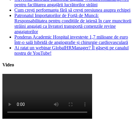
pentru facilitarea angajării lucrătorilor străini
Cum crești performanța fără să crești presiunea asupra echipei
Patronatul Importatorilor de Forţă de Muncă:
Responsabilitatea pentru condiţiile de igienă în care muncitorii
străini angajaţi ca livratori transportă comenzile revine
angajatorilor
Ponderas Academic Hospital investește 1,7 milioane de euro
într-o sală hibridă de angiografie și chirurgie cardiovasculară
Ai ratat un webinar GlobalHRManager? Îl găsești pe canalul
nostru de YouTube!
Video