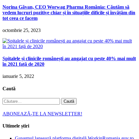
Norina Găvan, CEO Worwag Pharma România: Căutăm să
vedem lucruri pozitive chiar și în situațiile dificile și învățăm din
tot ceea ce facem
octombrie 25, 2023
Spitalele și clinicile românești au angajat cu peste 40% mai mult
în 2021 față de 2020
ianuarie 5, 2022
Caută
Caută
după:
ABONEAZĂ-TE LA NEWSLETTER!
Ultimele știri
Guvernul lansează platforma digitală WorkinRomania.gov.ro